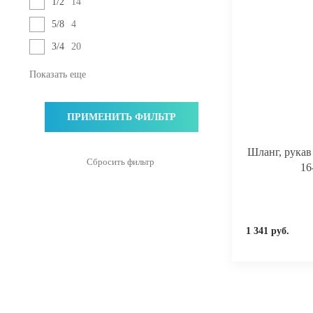
1/2
14
5/8
4
3/4
20
Показать еще
Шланг, рука
16
1 341 руб.