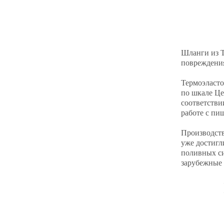
Шланги из Т
повреждения
Термоэласто
по шкале Це
соответстви
работе с пи
Производств
уже достигл
поливных си
зарубежные 