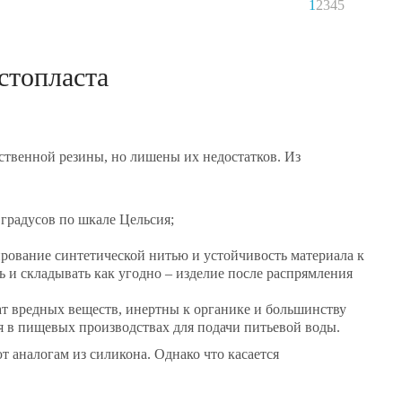
1
2
3
4
5
стопласта
твенной резины, но лишены их недостатков. Из
 градусов по шкале Цельсия;
ирование синтетической нитью и устойчивость материала к
и складывать как угодно – изделие после распрямления
жат вредных веществ, инертны к органике и большинству
я в пищевых производствах для подачи питьевой воды.
 аналогам из силикона. Однако что касается