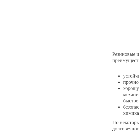
Резиновые ш
преимуществ
устойч
прочно
хорошу
механи
быстро
безопа
химика
По некоторы
долговечнос