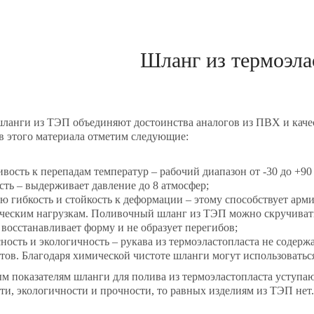
Шланг из термоэла
ланги из ТЭП объединяют достоинства аналогов из ПВХ и качес
 этого материала отметим следующие:
ивость к перепадам температур – рабочий диапазон от -30 до +90
сть – выдерживает давление до 8 атмосфер;
ю гибкость и стойкость к деформации – этому способствует арм
ческим нагрузкам. Поливочный шланг из ТЭП можно скручивать 
 восстанавливает форму и не образует перегибов;
сность и экологичность – рукава из термоэластопласта не содер
тов. Благодаря химической чистоте шланги могут использоватьс
м показателям шланги для полива из термоэластопласта уступают
ти, экологичности и прочности, то равных изделиям из ТЭП нет.