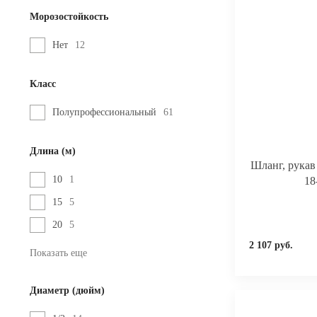
Морозостойкость
Нет
12
Класс
Полупрофессиональный
61
Длина (м)
Шланг, рука
10
1
18
15
5
20
5
2 107 руб.
Показать еще
Диаметр (дюйм)