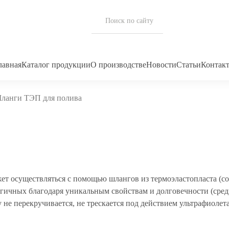
лавная
Каталог продукции
О производстве
Новости
Статьи
Контак
ланги ТЭП для полива
ет осуществляться с помощью шлангов из термоэластопласта (с
гичных благодаря уникальным свойствам и долговечности (сред
не перекручивается, не трескается под действием ультрафиолета