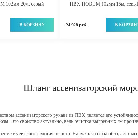
 102мм 20м, серый
ПВХ НОВЭМ 102мм 15м, серы
В КОРЗИНУ
В КОРЗИН
24 928 руб.
Шланг ассенизаторский мор
ством ассенизаторского рукава из ПВХ является его устойчивос
озы. Это свойство актуально, ведь очистка выгребных ям произ
чение имеет конструкция шланга. Наружная гофра обладает выс