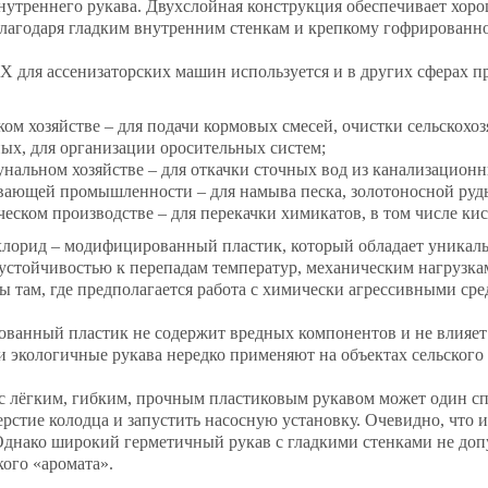
нутреннего рукава. Двухслойная конструкция обеспечивает хор
лагодаря гладким внутренним стенкам и крепкому гофрированн
Х для ассенизаторских машин используется и в других сферах 
ском хозяйстве – для подачи кормовых смесей, очистки сельскох
ых, для организации оросительных систем;
унальном хозяйстве – для откачки сточных вод из канализационн
вающей промышленности – для намыва песка, золотоносной руды
ческом производстве – для перекачки химикатов, в том числе кис
орид – модифицированный пластик, который обладает уникаль
 устойчивостью к перепадам температур, механическим нагрузк
ы там, где предполагается работа с химически агрессивными ср
анный пластик не содержит вредных компонентов и не влияет 
и экологичные рукава нередко применяют на объектах сельского
с лёгким, гибким, прочным пластиковым рукавом может один сп
ерстие колодца и запустить насосную установку. Очевидно, что
 Однако широкий герметичный рукав с гладкими стенками не доп
ого «аромата».