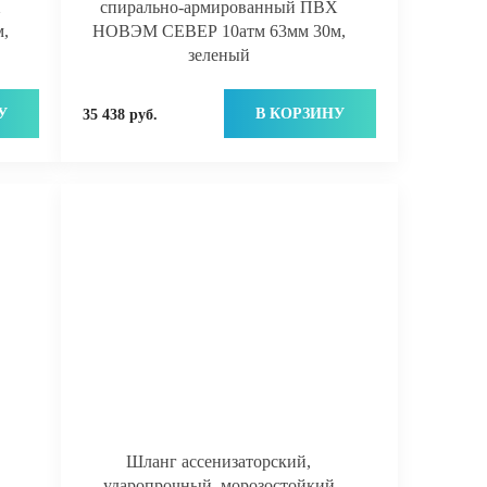
Х
спирально-армированный ПВХ
,
НОВЭМ СЕВЕР 10атм 63мм 30м,
зеленый
У
В КОРЗИНУ
35 438 руб.
Шланг ассенизаторский,
Х
ударопрочный, морозостойкий