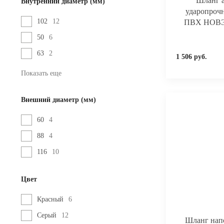
Шланг а
Внутренний диаметр (мм)
ударопроч
102
12
ПВХ НОВЭМ
50
6
63
2
1 506 руб.
Показать еще
Внешний диаметр (мм)
60
4
88
4
116
10
Цвет
Красный
6
Серый
12
Шланг нап