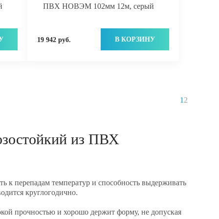
й
ПВХ НОВЭМ 102мм 12м, серый
У
В КОРЗИНУ
19 942 руб.
1
2
озостойкий из ПВХ
ть к перепадам температур и способность выдерживать
водится круглогодично.
окой прочностью и хорошо держит форму, не допуская