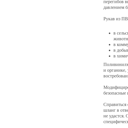
перегибов в
давлением б
Рукав из ПВ
в сель
животн
в комм
в добы
в хими
Поливинилхл
и органике,
востребован
Модифициров
безопасные 
Справиться 
шланг в отв
не удастся.
специфическ