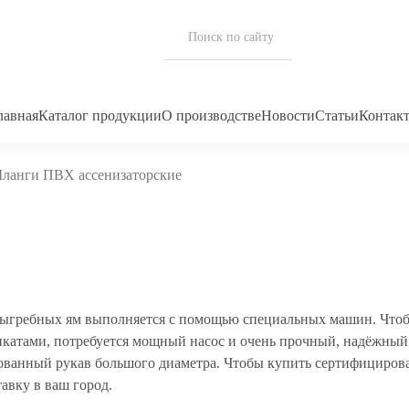
лавная
Каталог продукции
О производстве
Новости
Статьи
Контак
ланги ПВХ ассенизаторские
 выгребных ям выполняется с помощью специальных машин. Что
катами, потребуется мощный насос и очень прочный, надёжный
ованный рукав большого диаметра. Чтобы купить сертифицирова
авку в ваш город.