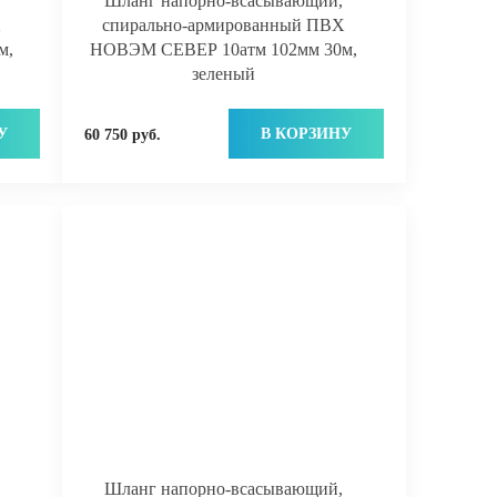
Шланг напорно-всасывающий,
Х
спирально-армированный ПВХ
м,
НОВЭМ СЕВЕР 10атм 102мм 30м,
зеленый
У
В КОРЗИНУ
60 750 руб.
Шланг напорно-всасывающий,