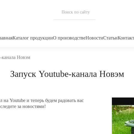
лавная
Каталог продукции
О производстве
Новости
Статьи
Контак
e-канала Новэм
Запуск Youtube-канала Новэм
 на Youtube и теперь будем радовать вас
следите за новостями!