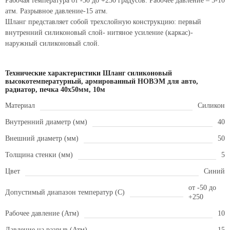
Рабочая температура от -50 до +250 градусов. Рабочее давление – 5-10
атм. Разрывное давление-15 атм.
Шланг представляет собой трехслойную конструкцию: первый
внутренний силиконовый слой- нитяное усиление (каркас)-
наружный силиконовый слой.
Технические характеристики Шланг силиконовый
высокотемпературный, армированный НОВЭМ для авто,
радиатор, печка 40x50мм, 10м
Материал
Силикон
Внутренний диаметр (мм)
40
Внешний диаметр (мм)
50
Толщина стенки (мм)
5
Цвет
Синий
от -50 до
Допустимый диапазон температур (С)
+250
Рабочее давление (Атм)
10
Давление на разрыв (Атм)
15