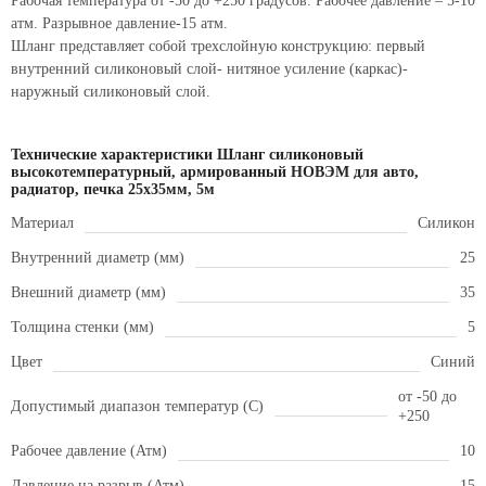
Рабочая температура от -50 до +250 градусов. Рабочее давление – 5-10
атм. Разрывное давление-15 атм.
Шланг представляет собой трехслойную конструкцию: первый
внутренний силиконовый слой- нитяное усиление (каркас)-
наружный силиконовый слой.
Технические характеристики Шланг силиконовый
высокотемпературный, армированный НОВЭМ для авто,
радиатор, печка 25x35мм, 5м
Материал
Силикон
Внутренний диаметр (мм)
25
Внешний диаметр (мм)
35
Толщина стенки (мм)
5
Цвет
Синий
от -50 до
Допустимый диапазон температур (С)
+250
Рабочее давление (Атм)
10
Давление на разрыв (Атм)
15