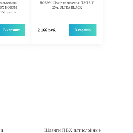
всасывающий
НОВЭМ Шланг поливочный ТЭП 3/4"
 ПВХ НОВЭМ
25м, ULTRA BLACK
150 мм 6 м
В корзину
В корзину
2 166 руб.
ии
Шланги ПВХ пятислойные