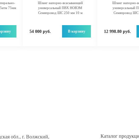
пирально-
Шланг напорно-всасывающий
Шланг напорно-
5атм 75мм
универсальный ПВХ НОВЭМ
универсальный
Семяпровод ШС 250 мм 10 м
Семяпровод ШС 
орзину
В корзину
54 000 руб.
12 998.80 руб.
Каталог продукц
ская обл., г. Волжский,