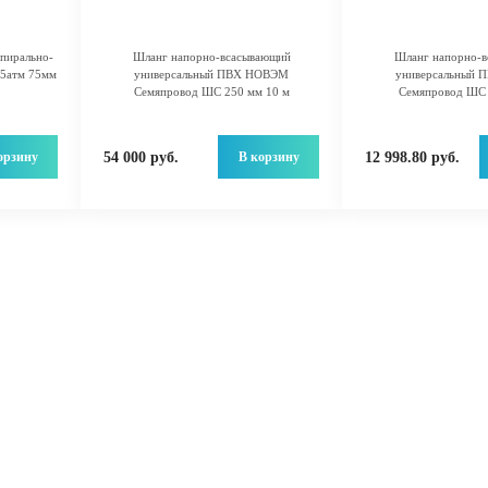
пирально-
Шланг напорно-всасывающий
Шланг напорно-
5атм 75мм
универсальный ПВХ НОВЭМ
универсальный
Семяпровод ШС 250 мм 10 м
Семяпровод ШС 
орзину
В корзину
54 000 руб.
12 998.80 руб.