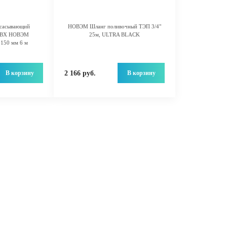
всасывающий
НОВЭМ Шланг поливочный ТЭП 3/4"
 ПВХ НОВЭМ
25м, ULTRA BLACK
150 мм 6 м
В корзину
В корзину
2 166 руб.