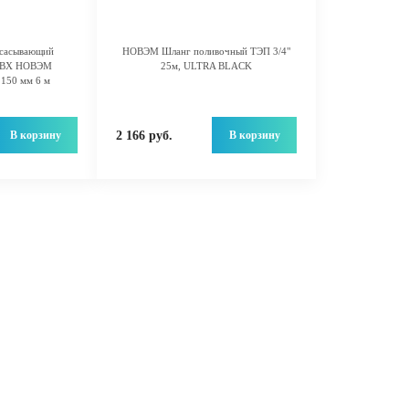
всасывающий
НОВЭМ Шланг поливочный ТЭП 3/4"
 ПВХ НОВЭМ
25м, ULTRA BLACK
150 мм 6 м
В корзину
В корзину
2 166 руб.