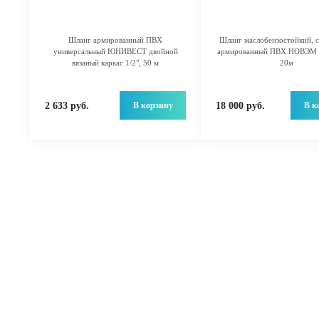
Шланг армированный ПВХ
Шланг маслобензостойкий, с
универсальный ЮНИВЕСТ двойной
армированный ПВХ НОВЭМ 
вязаный каркас 1/2", 50 м
20м
В корзину
В к
2 633 руб.
18 000 руб.