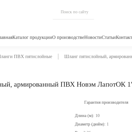
лавная
Каталог продукции
О производстве
Новости
Статьи
Контак
ланги ПВХ пятислойные
Шланг пятислойный, армирован
ный, армированный ПВХ Новэм ЛапотОК 1"
Гарантия производителя
Длина (м):
10
Диаметр (дюйм):
1