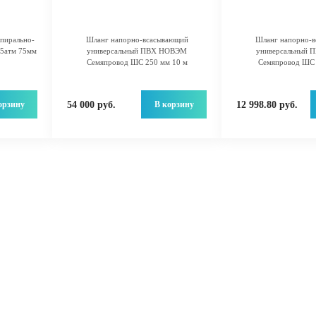
пирально-
Шланг напорно-всасывающий
Шланг напорно-
5атм 75мм
универсальный ПВХ НОВЭМ
универсальный
Семяпровод ШС 250 мм 10 м
Семяпровод ШС 
орзину
В корзину
54 000 руб.
12 998.80 руб.