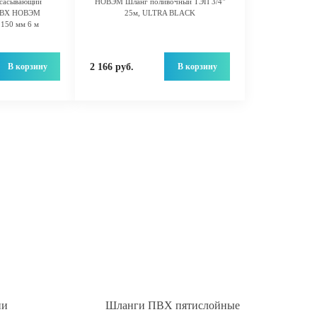
всасывающий
НОВЭМ Шланг поливочный ТЭП 3/4"
 ПВХ НОВЭМ
25м, ULTRA BLACK
150 мм 6 м
В корзину
В корзину
2 166 руб.
ии
Шланги ПВХ пятислойные