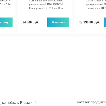
пирально-
Шланг напорно-всасывающий
Шланг напорно-
5атм 75мм
универсальный ПВХ НОВЭМ
универсальный
Семяпровод ШС 250 мм 10 м
Семяпровод ШС 
орзину
В корзину
54 000 руб.
12 998.80 руб.
Каталог продукц
ская обл., г. Волжский,