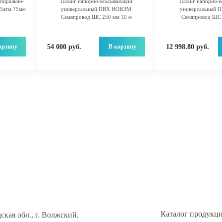
пирально-
Шланг напорно-всасывающий
Шланг напорно-
5атм 75мм
универсальный ПВХ НОВЭМ
универсальный
Семяпровод ШС 250 мм 10 м
Семяпровод ШС 
орзину
В корзину
54 000 руб.
12 998.80 руб.
Каталог продукц
ская обл., г. Волжский,