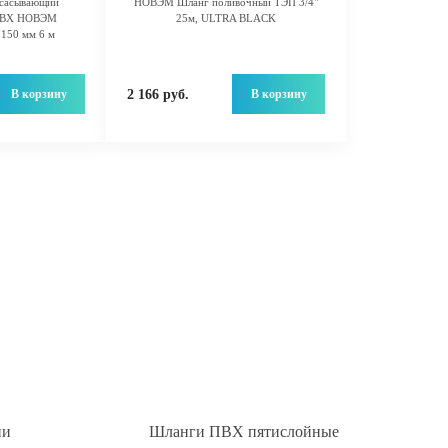
всасывающий
НОВЭМ Шланг поливочный ТЭП 3/4"
 ПВХ НОВЭМ
25м, ULTRA BLACK
150 мм 6 м
В корзину
В корзину
2 166 руб.
ии
Шланги ПВХ пятислойные