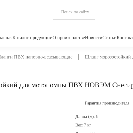
лавная
Каталог продукции
О производстве
Новости
Статьи
Контак
ланги ПВХ напорно-всасывающие
Шланг морозостойкий
ойкий для мотопомпы ПВХ НОВЭМ Снегир
Гарантия производителя
Длина (м):
8
Вес:
7 кг