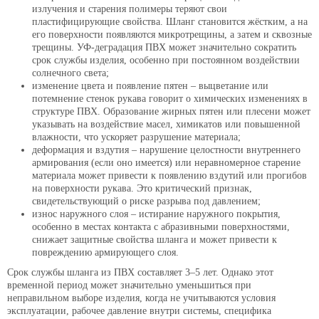
излучения и старения полимеры теряют свои
пластифицирующие свойства. Шланг становится жёстким, а на
его поверхности появляются микротрещины, а затем и сквозные
трещины. УФ-деградация ПВХ может значительно сократить
срок службы изделия, особенно при постоянном воздействии
солнечного света;
изменение цвета и появление пятен – выцветание или
потемнение стенок рукава говорит о химических изменениях в
структуре ПВХ. Образование жирных пятен или плесени может
указывать на воздействие масел, химикатов или повышенной
влажности, что ускоряет разрушение материала;
деформация и вздутия – нарушение целостности внутреннего
армирования (если оно имеется) или неравномерное старение
материала может привести к появлению вздутий или прогибов
на поверхности рукава. Это критический признак,
свидетельствующий о риске разрыва под давлением;
износ наружного слоя – истирание наружного покрытия,
особенно в местах контакта с абразивными поверхностями,
снижает защитные свойства шланга и может привести к
повреждению армирующего слоя.
Срок службы шланга из ПВХ составляет 3–5 лет. Однако этот
временной период может значительно уменьшиться при
неправильном выборе изделия, когда не учитываются условия
эксплуатации, рабочее давление внутри системы, специфика