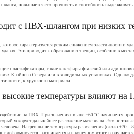
шланга, повышается его прочность и способность выдерживать
одит с ПВХ-шлангом при низких т
 которое характеризуется резким снижением эластичности и уд
ударах. Это приводит к образованию трещин, особенно в места
ие пластификаторы, такие как эфиры фталевой или адипиновой
ловиях Крайнего Севера или в холодильных установках. Однако 
тичности, к хрупкости материала.
 высокие температуры влияют на
здействие на ПВХ. При значениях выше +60 °C начинается про
оторый ускоряет дальнейшее разложение материала. Это не тольк
я человека. Нагрев выше температуры размягчения (около +70…
анг деформируется, расширяется и в конечном итоге разрушаетс