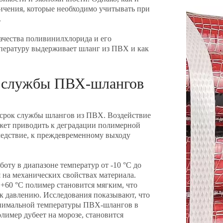
ичения, которые необходимо учитывать при
.
качества поливинилхлорида и его
мпературу выдерживает шланг из ПВХ и как
к службы ПВХ-шлангов
срок службы шлангов из ПВХ. Воздействие
ожет приводить к деградации полимерной
следствие, к преждевременному выходу
оту в диапазоне температур от -10 °C до
 на механических свойствах материала.
+60 °C полимер становится мягким, что
 к давлению. Исследования показывают, что
нимальной температуры ПВХ-шлангов в
лимер дубеет на морозе, становится