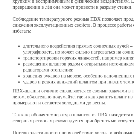
хрупким и восприимчивым к физическим воздействиям. Ес
превращении в лёд она может привести к разрыву стенки.
Соблюдение температурного режима ПВХ позволяет продл
снижения эксплуатационных свойств. В процессе работы
избегать:
длительного воздействия прямых солнечных лучей –
ультрафиолета, но может сильно нагреваться на солн
транспортировки горячих жидкостей, например кипя
размещения шлангов рядом с открытыми источникам
радиаторами отопления;
хранения рукавов на морозе, особенно наполненных 
ударов и резких движений шлангом при низких темпе
ПВХ-шланги отлично справляются со своими задачами в тё
летом, обязательно подумайте, где и как хранить шланг и
промерзают и остаются холодными до весны.
Так как рабочая температура шлангов из ПВХ находится в
северных регионах рекомендуется приобретать морозоуст
Потерю эластичности при воздействии холода и деформац