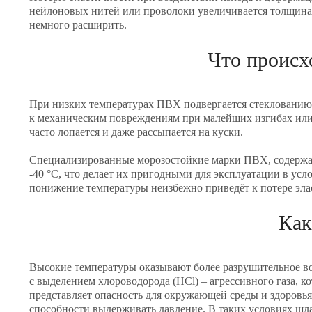
нейлоновых нитей или проволоки увеличивается толщина 
немного расширить.
Что происх
При низких температурах ПВХ подвергается стеклованию,
к механическим повреждениям при малейших изгибах или 
часто лопается и даже рассыпается на куски.
Специализированные морозостойкие марки ПВХ, содержащ
-40 °C, что делает их пригодными для эксплуатации в ус
понижение температуры неизбежно приведёт к потере элас
Как
Высокие температуры оказывают более разрушительное во
с выделением хлороводорода (HCl) – агрессивного газа, к
представляет опасность для окружающей среды и здоровь
способности выдерживать давление. В таких условиях шл