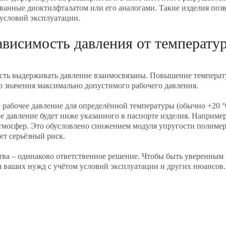
ные диоктилфталатом или его аналогами. Такие изделия позвол
 условий эксплуатации.
ависимость давления от температу
ость выдерживать давление взаимосвязаны. Повышение темпера
ю значения максимально допустимого рабочего давления.
абочее давление для определённой температуры (обычно +20 °C)
 давление будет ниже указанного в паспорте изделия. Например,
атмосфер. Это обусловлено снижением модуля упругости полиме
ет серьёзный риск.
тва – одинаково ответственное решение. Чтобы быть уверенным в
ваших нужд с учётом условий эксплуатации и других нюансов.