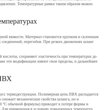
 давление. Температурные рамки таким образом можно
емпературах
арной вязкости. Материал становится хрупким и склонным
х соединений, перегибов. При резких движениях шланг
 кислоты, сохраняют эластичность при температурах до
даже эти модификации имеют свои пределы, и дальнейшее
 ПВХ
цесс термодеструкции. Полимерная цепь ПВХ распадается
о снижает механические свойства шланга, но и
80 °C обычной формулы) приводит к потере формы и
я. Для применения в условиях повышенных температур