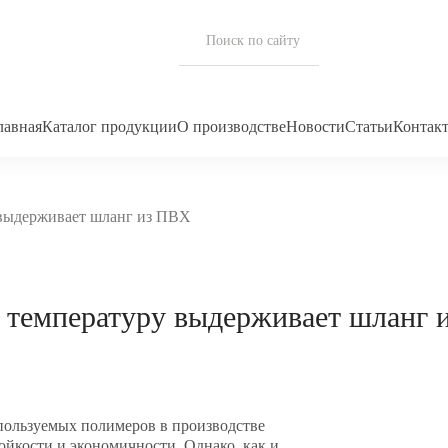
лавная
Каталог продукции
О производстве
Новости
Статьи
Контак
выдерживает шланг из ПВХ
 температуру выдерживает шланг 
пользуемых полимеров в производстве
ойкости и экономичности. Однако, как и