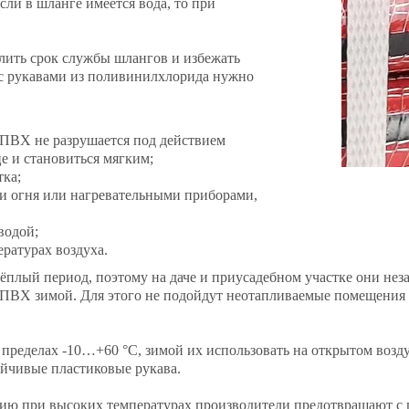
ли в шланге имеется вода, то при
ить срок службы шлангов и избежать
 с рукавами из поливинилхлорида нужно
 ПВХ не разрушается под действием
це и становиться мягким;
тка;
и огня или нагревательными приборами,
водой;
ратурах воздуха.
плый период, поэтому на даче и приусадебном участке они неза
з ПВХ зимой. Для этого не подойдут неотапливаемые помещения (
 пределах -10…+60 °С, зимой их использовать на открытом возду
ойчивые пластиковые рукава.
ию при высоких температурах производители предотвращают с п